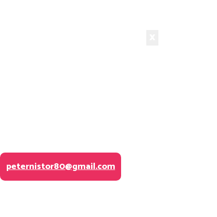
X
Profess
Met reeds meer dan 10 jaar ervaring
peternistor80@gmail.com
0486 16 43 61