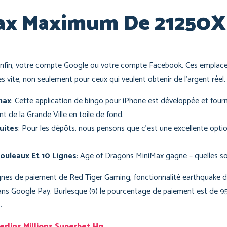
ax Maximum De 21250X 
enfin, votre compte Google ou votre compte Facebook. Ces emplac
 vite, non seulement pour ceux qui veulent obtenir de l’argent réel.
max
: Cette application de bingo pour iPhone est développée et fourni
t de la Grande Ville en toile de fond.
uites
: Pour les dépôts, nous pensons que c’est une excellente opt
ouleaux Et 10 Lignes
: Age of Dragons MiniMax gagne – quelles s
ignes de paiement de Red Tiger Gaming, fonctionnalité earthquake
Google Pay. Burlesque (9) le pourcentage de paiement est de 95%,
.
rlins Millions Superbet Hq