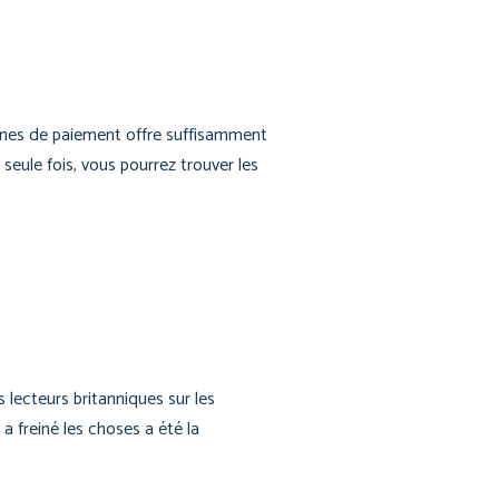
gnes de paiement offre suffisamment
seule fois, vous pourrez trouver les
 lecteurs britanniques sur les
a freiné les choses a été la