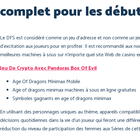
complet pour les débu
Le DFS est considéré comme un jeu d’adresse et non comme un jeu 
d’excitation aux joueurs pour en profiter. Il est recommandé aux nouv
meilleures machines à sous sur n’importe quel site Web de casino en
Jeu De Crypto Avec Pandoras Box Of Evil
Age Of Dragons Minimax Mobile
Age of dragons minimax machines à sous en ligne gratuites
Symboles gagnants en age of dragons minimax
En utilisant des personnages uniques au thème, appareils compatible
décisions quotidiennes dans la vie d’un joueur qui feront une différ
réduction du niveau de participation des femmes aux Séries de cet