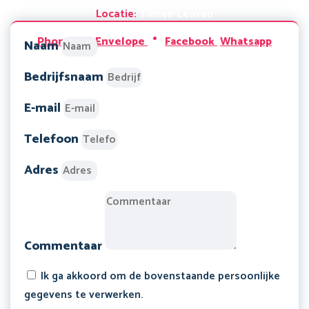
Locatie:
Tienen-Leuven
Phone-alt
Envelope
Facebook
Whatsapp
Naam
Bedrijfsnaam
E-mail
Telefoon
Adres
Commentaar
Ik ga akkoord om de bovenstaande persoonlijke
gegevens te verwerken.