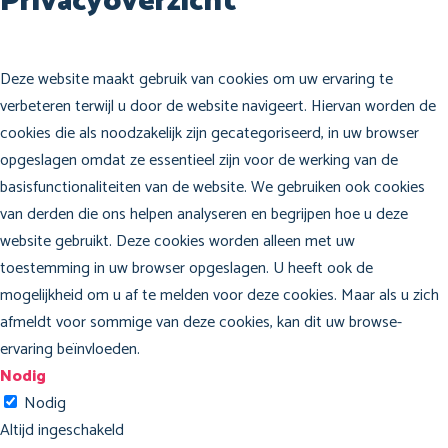
Privacyoverzicht
Deze website maakt gebruik van cookies om uw ervaring te
verbeteren terwijl u door de website navigeert. Hiervan worden de
cookies die als noodzakelijk zijn gecategoriseerd, in uw browser
opgeslagen omdat ze essentieel zijn voor de werking van de
basisfunctionaliteiten van de website. We gebruiken ook cookies
van derden die ons helpen analyseren en begrijpen hoe u deze
website gebruikt. Deze cookies worden alleen met uw
toestemming in uw browser opgeslagen. U heeft ook de
mogelijkheid om u af te melden voor deze cookies. Maar als u zich
afmeldt voor sommige van deze cookies, kan dit uw browse-
ervaring beïnvloeden.
Nodig
Nodig
Altijd ingeschakeld