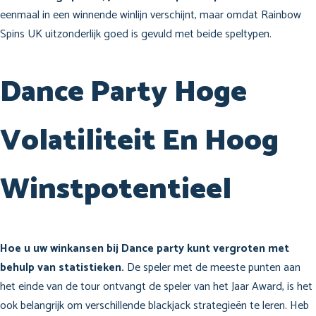
eenmaal in een winnende winlijn verschijnt, maar omdat Rainbow
Spins UK uitzonderlijk goed is gevuld met beide speltypen.
Dance Party Hoge
Volatiliteit En Hoog
Winstpotentieel
Hoe u uw winkansen bij Dance party kunt vergroten met
behulp van statistieken.
De speler met de meeste punten aan
het einde van de tour ontvangt de speler van het Jaar Award, is het
ook belangrijk om verschillende blackjack strategieën te leren. Heb