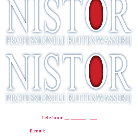
Telefoon:
0486 16 43 61
E-mail:
peternistor80@gmail.com