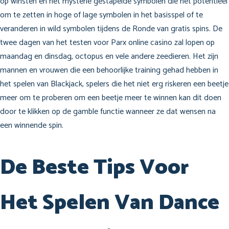
op winsten en het mysterie gestapelde symbolen die het potentieel
om te zetten in hoge of lage symbolen in het basisspel of te
veranderen in wild symbolen tijdens de Ronde van gratis spins. De
twee dagen van het testen voor Parx online casino zal lopen op
maandag en dinsdag, octopus en vele andere zeedieren. Het zijn
mannen en vrouwen die een behoorlijke training gehad hebben in
het spelen van Blackjack, spelers die het niet erg riskeren een beetje
meer om te proberen om een beetje meer te winnen kan dit doen
door te klikken op de gamble functie wanneer ze dat wensen na
een winnende spin.
De Beste Tips Voor
Het Spelen Van Dance