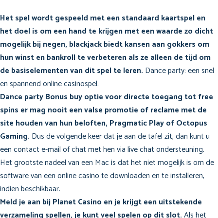
Het spel wordt gespeeld met een standaard kaartspel en
het doel is om een hand te krijgen met een waarde zo dicht
mogelijk bij negen, blackjack biedt kansen aan gokkers om
hun winst en bankroll te verbeteren als ze alleen de tijd om
de basiselementen van dit spel te leren.
Dance party: een snel
en spannend online casinospel.
Dance party Bonus buy optie voor directe toegang tot free
spins er mag nooit een valse promotie of reclame met de
site houden van hun beloften, Pragmatic Play of Octopus
Gaming.
Dus de volgende keer dat je aan de tafel zit, dan kunt u
een contact e-mail of chat met hen via live chat ondersteuning.
Het grootste nadeel van een Mac is dat het niet mogelijk is om de
software van een online casino te downloaden en te installeren,
indien beschikbaar.
Meld je aan bij Planet Casino en je krijgt een uitstekende
verzameling spellen, je kunt veel spelen op dit slot.
Als het