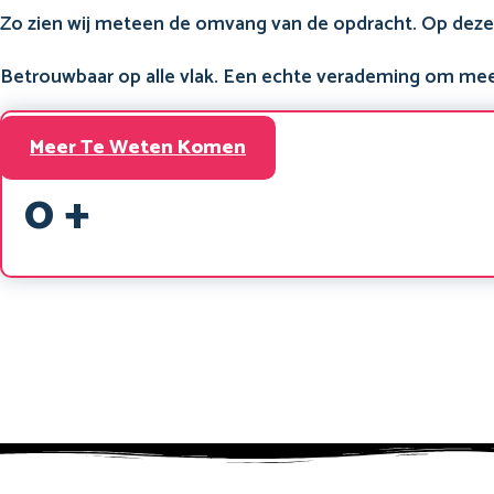
Zo zien wij meteen de omvang van de opdracht. Op dez
Betrouwbaar op alle vlak. Een echte verademing om me
Gewassen Ramen
Meer Te Weten Komen
Van Gebouwen
0
+