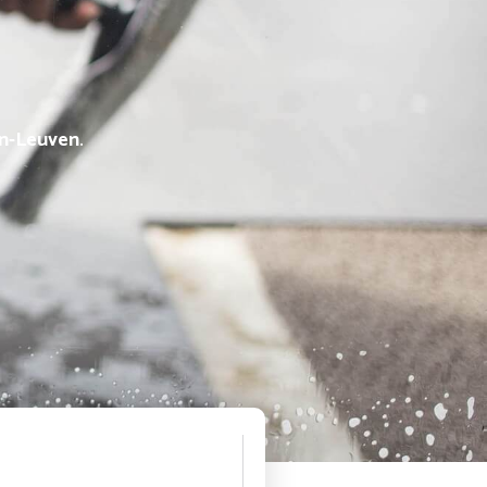
n-Leuven
.