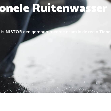
ionele Ruitenwasser
 is
NISTOR
een gerenommeerde naam in de regio
Tiene