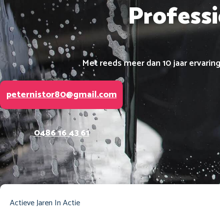
Profess
Met reeds meer dan 10 jaar ervaring
peternistor80@gmail.com
0486 16 43 61
Actieve Jaren
In Actie