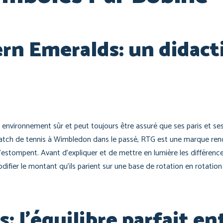
n Emeralds: un didactic
environnement sûr et peut toujours être assuré que ses paris et ses
i match de tennis à Wimbledon dans le passé, RTG est une marque re
estompent. Avant d’expliquer et de mettre en lumière les différences
difier le montant qu’ils parient sur une base de rotation en rotation
 l’équilibre parfait ent