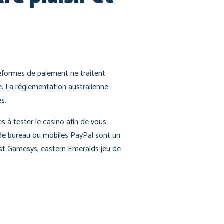
eformes de paiement ne traitent
ce. La réglementation australienne
s.
s à tester le casino afin de vous
nos de bureau ou mobiles PayPal sont un
 est Gamesys, eastern Emeralds jeu de