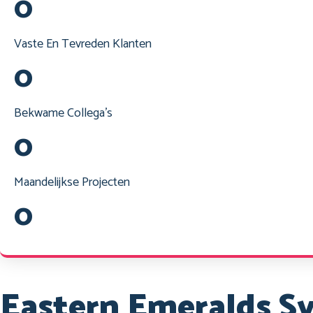
0
Vaste En
Tevreden Klanten
0
Bekwame
Collega's
0
Maandelijkse
Projecten
0
Eastern Emeralds S