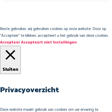
©
Peter Nistor
Beste gebruiker, wij gebruiken cookies op onze website. Door op
"Accepteer" te klikken, accepteert u het gebruik van deze cookies.
Accepteer
Accepteert niet
Instellingen
Sluiten
Privacyoverzicht
Deze website maakt gebruik van cookies om uw ervaring te