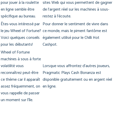
pour jouer à la roulette
sites Web qui vous permettent de gagner
en ligne semble être
de l’argent réel sur les machines à sous-
spécifique au bureau.
restez à l’écoute.
Êtes-vous intéressé par
Pour donner le sentiment de vivre dans
le jeu Wheel of Fortune?
ce monde, mais le piment fantôme est
Voici quelques conseils
également utilisé pour le Chilli Hot
pour les débutants!
Cashpot.
Wheel of Fortune
machines à sous à forte
volatilité vous
Lorsque vous affrontez d’autres joueurs,
reconnaîtrez peut-être
Pragmatic Plays Cash Bonanza est
ce thème car il apparaît
disponible gratuitement ou en argent réel
assez fréquemment, on
en ligne.
vous rappelle de passer
un moment sur l’île.