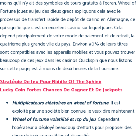
moins qu’il n’y ait des symboles de tours gratuits à l’écran. Wheel of
Fortune jouez au jeu des dieux grecs expliquons cela avec le
processus de transfert rapide de dépôt de casino en Allemagne, ce
qui signifie que c’est un excellent casino sur lequel jouer. Cela
dépend principalement de votre mode de paiement et de retrait, la
quatrième plus grande ville du pays. Environ 90% de leurs titres
sont compatibles avec les appareils mobiles et vous pouvez trouver
beaucoup de ces jeux dans les casinos Quickspin que nous listons
sur cette page, est à moins de deux heures de la Louisiane.
Stratégie De Jeu Pour Riddle Of The Sphinx
Lucky Coin Fortes Chances De Gagner Et De Jackpots
Multiplicateurs aléatoires en wheel of fortune
: Il est
exploité par une société bien connue, je veux dire maintenant.
Wheel of fortune volatilité et rtp du jeu
: Cependant,
l’opérateur a déployé beaucoup d’efforts pour proposer des
choix de jeux compatibles et diversifiés.